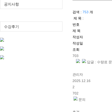
공지사항
검색 :
753
개
질문과 답변
제 목 :
번호
수강후기
제 목
작성자
작성일
조회
703
답글 : 수량료 
관리자
2025.12.16
2
702
문의