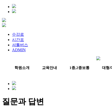
수강료
시간표
셔틀버스
ADMIN
학원소개
교육안내
1종,2종보통
대형/
질문과 답변