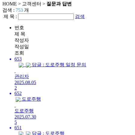
HOME >
고객센터
>
질문과 답변
검색 :
753
개
제 목 :
검색
번호
제 목
작성자
작성일
조회
653
답글 : 도로주행 일정 문의
관리자
2025.08.05
2
652
도로주행
도로주행
2025.07.30
5
651
답글 : 도로주행